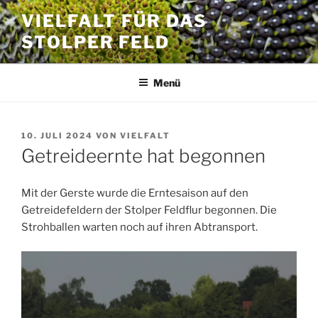
Zum
VIELFALT FÜR DAS
Inhalt
STOLPER FELD
springen
Menü
VERÖFFENTLICHT
10. JULI 2024
VON
VIELFALT
AM
Getreideernte hat begonnen
Mit der Gerste wurde die Erntesaison auf den
Getreidefeldern der Stolper Feldflur begonnen. Die
Strohballen warten noch auf ihren Abtransport.