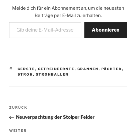
Melde dich für ein Abonnement an, um die neuesten
Beiträge per E-Mail zu erhalten.
Gib deine E-Mail-Adresse ein ...
Abonnieren
SCHLAGWÖRTER
GERSTE
,
GETREIDEERNTE
,
GRANNEN
,
PÄCHTER
,
STROH
,
STROHBALLEN
Beitragsnavigation
Vorheriger
ZURÜCK
Beitrag
Neuverpachtung der Stolper Felder
Nächster
WEITER