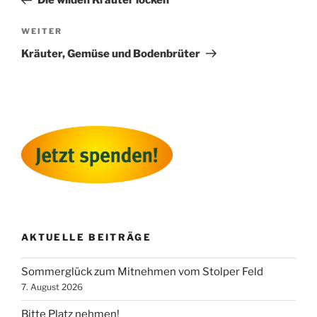
Die wilden Kräuter locken
Nächster
WEITER
Beitrag
Kräuter, Gemüse und Bodenbrüter
AKTUELLE BEITRÄGE
Sommerglück zum Mitnehmen vom Stolper Feld
7. August 2026
Bitte Platz nehmen!