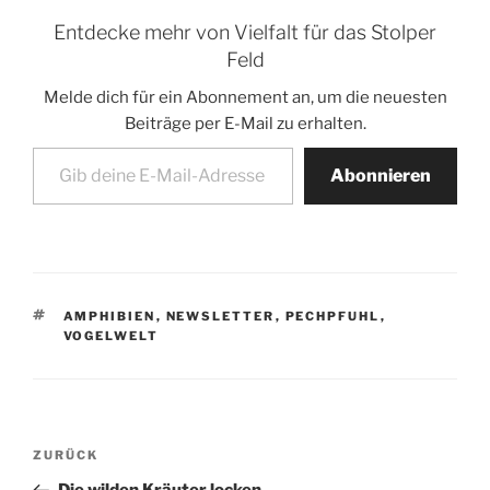
Entdecke mehr von Vielfalt für das Stolper
Feld
Melde dich für ein Abonnement an, um die neuesten
Beiträge per E-Mail zu erhalten.
Gib deine E-Mail-Adresse ein ...
Abonnieren
SCHLAGWÖRTER
AMPHIBIEN
,
NEWSLETTER
,
PECHPFUHL
,
VOGELWELT
Beitragsnavigation
Vorheriger
ZURÜCK
Beitrag