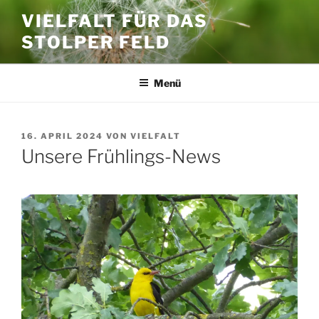
Zum
VIELFALT FÜR DAS
Inhalt
STOLPER FELD
springen
Menü
VERÖFFENTLICHT
16. APRIL 2024
VON
VIELFALT
AM
Unsere Frühlings-News