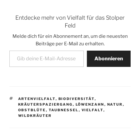
Entdecke mehr von Vielfalt für das Stolper
Feld
Melde dich für ein Abonnement an, um die neuesten
Beiträge per E-Mail zu erhalten.
Gib deine E-Mail-Adresse ein ...
Abonnieren
SCHLAGWÖRTER
ARTENVIELFALT
,
BIODIVERSITÄT
,
KRÄUTERSPAZIERGANG
,
LÖWENZAHN
,
NATUR
,
OBSTBLÜTE
,
TAUBNESSEL
,
VIELFALT
,
WILDKRÄUTER