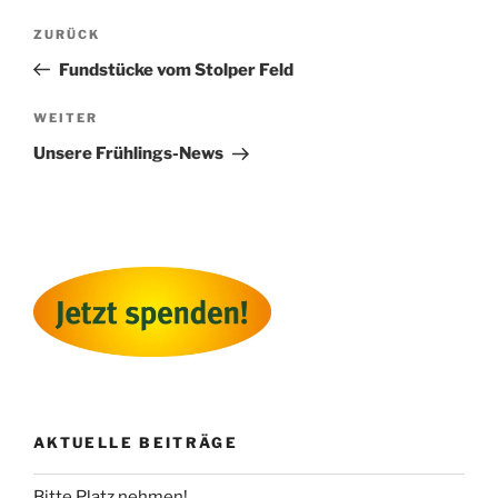
Beitragsnavigation
Vorheriger
ZURÜCK
Beitrag
Fundstücke vom Stolper Feld
Nächster
WEITER
Beitrag
Unsere Frühlings-News
AKTUELLE BEITRÄGE
Bitte Platz nehmen!