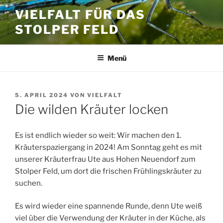
Zum
VIELFALT FÜR DAS
Inhalt
STOLPER FELD
springen
Menü
VERÖFFENTLICHT
5. APRIL 2024
VON
VIELFALT
AM
Die wilden Kräuter locken
Es ist endlich wieder so weit: Wir machen den 1.
Kräuterspaziergang in 2024! Am Sonntag geht es mit
unserer Kräuterfrau Ute aus Hohen Neuendorf zum
Stolper Feld, um dort die frischen Frühlingskräuter zu
suchen.
Es wird wieder eine spannende Runde, denn Ute weiß
viel über die Verwendung der Kräuter in der Küche, als