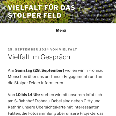
Zum
VIELFALT FÜR DAS
Inhalt
STOLPER FELD
springen
Menü
VERÖFFENTLICHT
25. SEPTEMBER 2024
VON
VIELFALT
AM
Vielfalt im Gespräch
Am
Samstag (28. September)
wollen wir in Frohnau
Menschen über uns und unser Engagement rund um
die Stolper Felder informieren.
Von
10 bis 14 Uhr
stehen wir mit unserem Infotisch
am S-Bahnhof Frohnau. Dabei sind neben Gitty und
Kathrin unsere Übersichtskarte mit interessanten
Fakten, die Fotosammlung über unsere Projekte, das