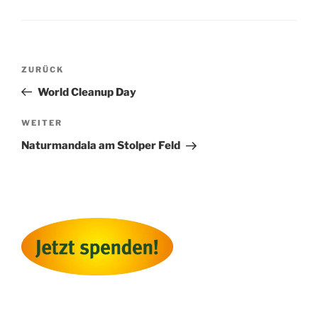
Beitragsnavigation
Vorheriger
ZURÜCK
Beitrag
World Cleanup Day
Nächster
WEITER
Beitrag
Naturmandala am Stolper Feld