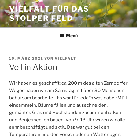
Zum
VIELFALT FÜR DAS
Inhalt
STOLPER FELD
springen
Menü
VERÖFFENTLICHT
10. MÄRZ 2021
VON
VIELFALT
AM
Voll in Aktion
Wir haben es geschafft: ca. 200 m des alten Zerndorfer
Weges haben wir am Samstag mit über 30 Menschen
behutsam bearbeitet. Es war für jede*n was dabei: Müll
einsammeln, Bäume fällen und ausschneiden,
gemähtes Gras und Hochstauden zusammenharken
und Benjeshecken bauen. Von 9–13 Uhr waren wir alle
sehr beschäftigt und aktiv. Das war gut bei den
Temperaturen und den verschiedenen Wetterlagen: