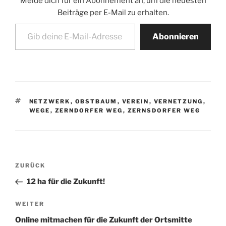
Melde dich für ein Abonnement an, um die neuesten
Beiträge per E-Mail zu erhalten.
Gib deine E-Mail-Adresse ein ...
Abonnieren
SCHLAGWÖRTER
NETZWERK
,
OBSTBAUM
,
VEREIN
,
VERNETZUNG
,
WEGE
,
ZERNDORFER WEG
,
ZERNSDORFER WEG
Beitragsnavigation
Vorheriger
ZURÜCK
Beitrag
12 ha für die Zukunft!
Nächster
WEITER
Beitrag
Online mitmachen für die Zukunft der Ortsmitte