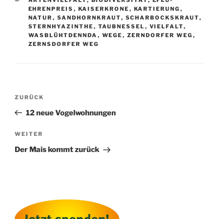
EHRENPREIS
,
KAISERKRONE
,
KARTIERUNG
,
NATUR
,
SANDHORNKRAUT
,
SCHARBOCKSKRAUT
,
STERNHYAZINTHE
,
TAUBNESSEL
,
VIELFALT
,
WASBLÜHTDENNDA
,
WEGE
,
ZERNDORFER WEG
,
ZERNSDORFER WEG
Beitragsnavigation
Vorheriger
ZURÜCK
Beitrag
12 neue Vogelwohnungen
Nächster
WEITER
Beitrag
Der Mais kommt zurück