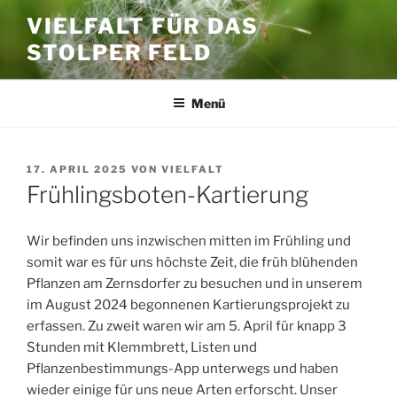
Zum
VIELFALT FÜR DAS
Inhalt
STOLPER FELD
springen
Menü
VERÖFFENTLICHT
17. APRIL 2025
VON
VIELFALT
AM
Frühlingsboten-Kartierung
Wir befinden uns inzwischen mitten im Frühling und
somit war es für uns höchste Zeit, die
früh blühenden
Pflanzen am
Zernsdorfer
zu besuchen und in unserem
im August 2024 begonnenen Kartierungsprojekt zu
erfassen.
Zu zweit
waren wir am 5. April für knapp 3
Stunden mit Klemmbrett, Listen und
Pflanzenbestimmungs-App
unterwegs und haben
wieder
einige für
uns neue Arten erforscht. Unser