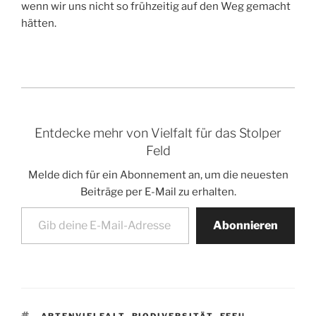
wenn wir uns nicht so frühzeitig auf den Weg gemacht
hätten.
Entdecke mehr von Vielfalt für das Stolper
Feld
Melde dich für ein Abonnement an, um die neuesten
Beiträge per E-Mail zu erhalten.
Gib deine E-Mail-Adresse ein ...
Abonnieren
SCHLAGWÖRTER
ARTENVIELFALT
,
BIODIVERSITÄT
,
EFEU-