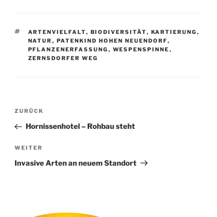
SCHLAGWÖRTER
ARTENVIELFALT
,
BIODIVERSITÄT
,
KARTIERUNG
,
NATUR
,
PATENKIND HOHEN NEUENDORF
,
PFLANZENERFASSUNG
,
WESPENSPINNE
,
ZERNSDORFER WEG
Beitragsnavigation
Vorheriger
ZURÜCK
Beitrag
Hornissenhotel – Rohbau steht
Nächster
WEITER
Beitrag
Invasive Arten an neuem Standort