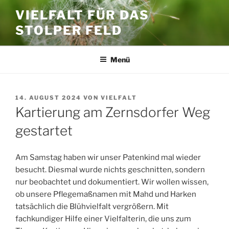
Zum
VIELFALT FÜR DAS
Inhalt
STOLPER FELD
springen
Menü
VERÖFFENTLICHT
14. AUGUST 2024
VON
VIELFALT
AM
Kartierung am Zernsdorfer Weg
gestartet
Am Samstag haben wir unser Patenkind mal wieder
besucht. Diesmal wurde nichts geschnitten, sondern
nur beobachtet und dokumentiert. Wir wollen wissen,
ob unsere Pflegemaßnamen mit Mahd und Harken
tatsächlich die Blühvielfalt vergrößern. Mit
fachkundiger Hilfe einer Vielfalterin, die uns zum