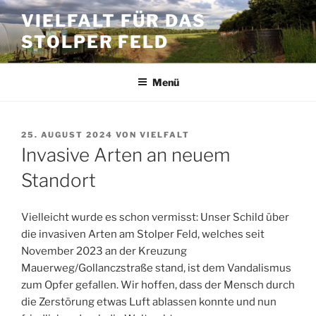
Zum
VIELFALT FÜR DAS
Inhalt
STOLPER FELD
springen
Menü
VERÖFFENTLICHT
25. AUGUST 2024
VON
VIELFALT
AM
Invasive Arten an neuem
Standort
Vielleicht wurde es schon vermisst: Unser Schild über
die invasiven Arten am Stolper Feld, welches seit
November 2023 an der Kreuzung
Mauerweg/Gollanczstraße stand, ist dem Vandalismus
zum Opfer gefallen. Wir hoffen, dass der Mensch durch
die Zerstörung etwas Luft ablassen konnte und nun