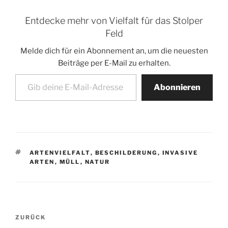
Entdecke mehr von Vielfalt für das Stolper
Feld
Melde dich für ein Abonnement an, um die neuesten
Beiträge per E-Mail zu erhalten.
Gib deine E-Mail-Adresse ein ...
Abonnieren
SCHLAGWÖRTER
ARTENVIELFALT
,
BESCHILDERUNG
,
INVASIVE
ARTEN
,
MÜLL
,
NATUR
Beitragsnavigation
Vorheriger
ZURÜCK