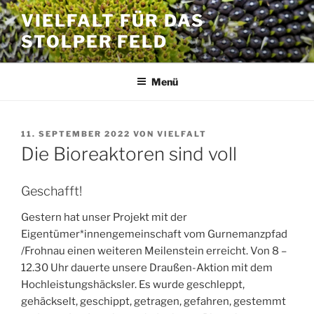
Zum
VIELFALT FÜR DAS
Inhalt
STOLPER FELD
springen
Menü
VERÖFFENTLICHT
11. SEPTEMBER 2022
VON
VIELFALT
AM
Die Bioreaktoren sind voll
Geschafft!
Gestern hat unser Projekt mit der
Eigentümer*innengemeinschaft vom Gurnemanzpfad
/Frohnau einen weiteren Meilenstein erreicht. Von 8 –
12.30 Uhr dauerte unsere Draußen-Aktion mit dem
Hochleistungshäcksler. Es wurde geschleppt,
gehäckselt, geschippt, getragen, gefahren, gestemmt