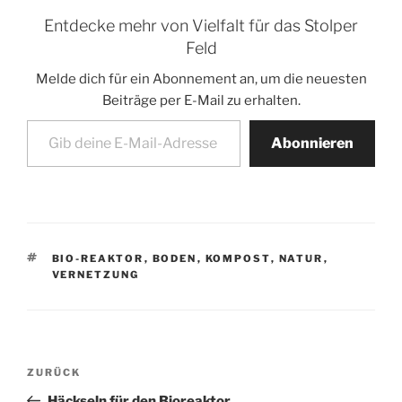
Entdecke mehr von Vielfalt für das Stolper
Feld
Melde dich für ein Abonnement an, um die neuesten
Beiträge per E-Mail zu erhalten.
Gib deine E-Mail-Adresse ein ...
Abonnieren
SCHLAGWÖRTER
BIO-REAKTOR
,
BODEN
,
KOMPOST
,
NATUR
,
VERNETZUNG
Beitragsnavigation
Vorheriger
ZURÜCK
Beitrag
Häckseln für den Bioreaktor