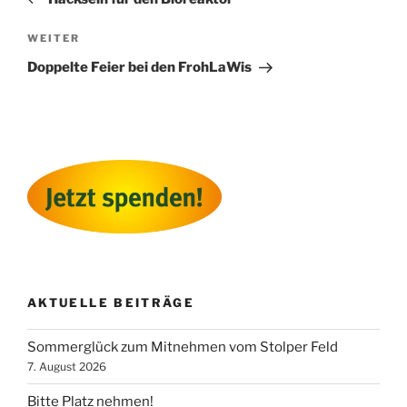
Nächster
WEITER
Beitrag
Doppelte Feier bei den FrohLaWis
AKTUELLE BEITRÄGE
Sommerglück zum Mitnehmen vom Stolper Feld
7. August 2026
Bitte Platz nehmen!